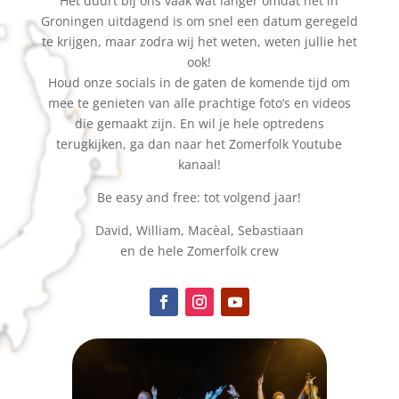
Het duurt bij ons vaak wat langer omdat het in
Groningen uitdagend is om snel een datum geregeld
te krijgen, maar zodra wij het weten, weten jullie het
ook!
Houd onze socials in de gaten de komende tijd om
mee te genieten van alle prachtige foto’s en videos
die gemaakt zijn. En wil je hele optredens
terugkijken, ga dan naar het Zomerfolk Youtube
kanaal!
Be easy and free: tot volgend jaar!
David, William, Macèal, Sebastiaan
en de hele Zomerfolk crew