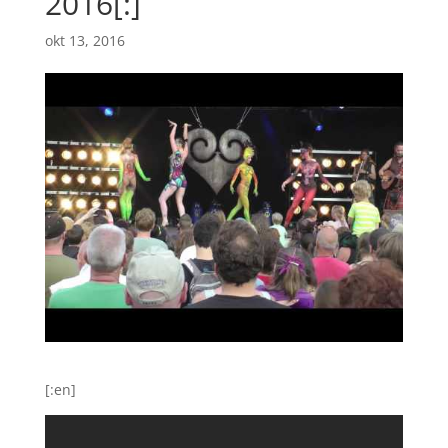
2016[:]
okt 13, 2016
[:en]