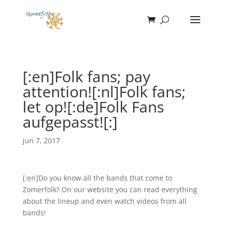
[:en]Folk fans; pay
attention![:nl]Folk fans;
let op![:de]Folk Fans
aufgepasst![:]
jun 7, 2017
[:en]Do you know all the bands that come to
Zomerfolk? On our website you can read everything
about the lineup and even watch videos from all
bands!