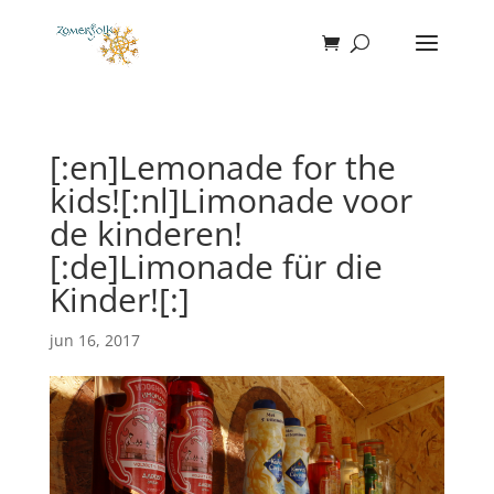
[:en]Lemonade for the
kids![:nl]Limonade voor
de kinderen!
[:de]Limonade für die
Kinder![:]
jun 16, 2017