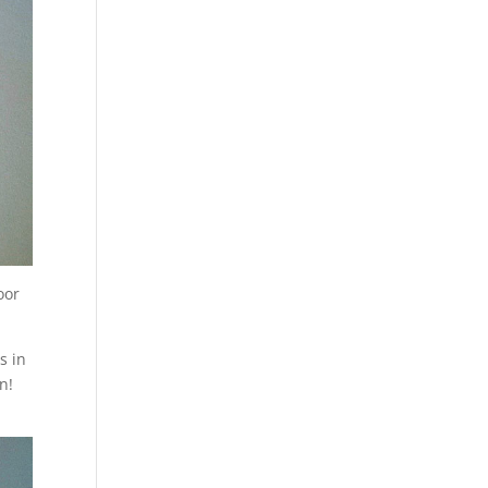
oor
s in
n!