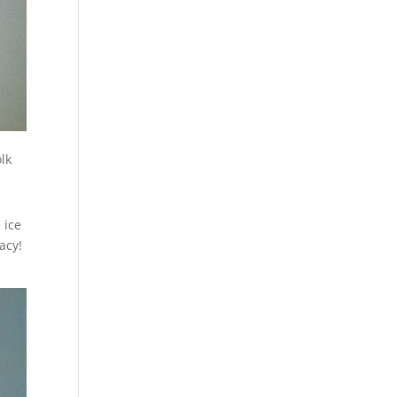
lk
 ice
acy!