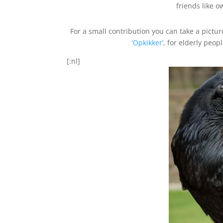
friends like o
For a small contribution you can take a pictur
‘Opkikker’
, for elderly peop
[:nl]