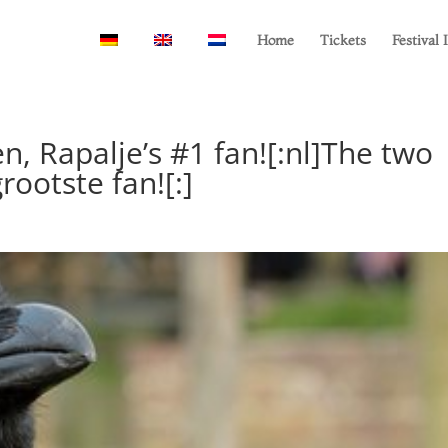
Home
Tickets
Festival 
n, Rapalje’s #1 fan![:nl]The two
rootste fan![:]