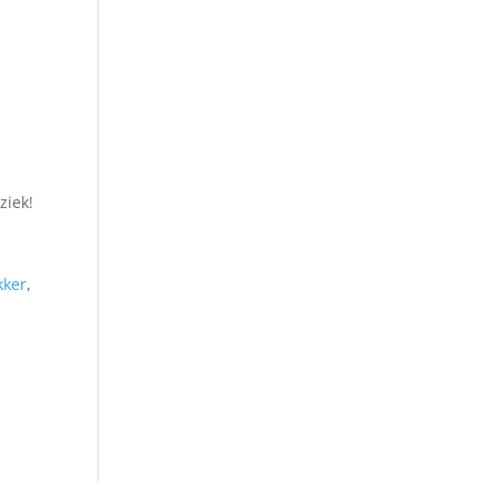
ziek!
kker
,