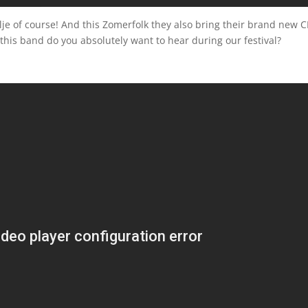
lje of course! And this Zomerfolk they also bring their brand new 
this band do you absolutely want to hear during our festival?