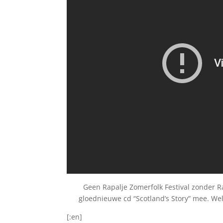
Geen Rapalje Zomerfolk Festival zonder Ra
gloednieuwe cd “Scotland’s Story” mee. Wel
[:en]