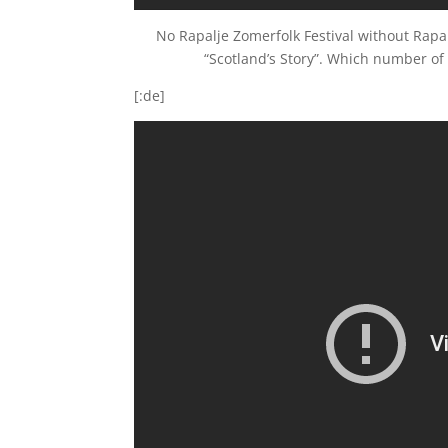
No Rapalje Zomerfolk Festival without Rapa
“Scotland’s Story”. Which number of 
[:de]