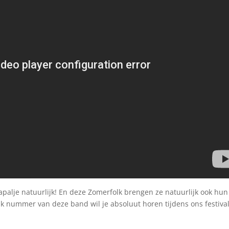
palje natuurlijk! En deze Zomerfolk brengen ze natuurlijk ook hun
k nummer van deze band wil je absoluut horen tijdens ons festival