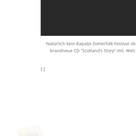
Natürlich kein Rapalje Zomerfolk Festival o
brandneue CD “Scotland’s Story” mit. W
[:]