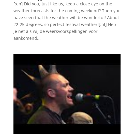
[:en] Did you, just like us, keep a close eye on the
weather forecasts for the coming weekend? Then you
have seen that the weather will be wonderful! About
22-25 degrees, so perfect festival weather![:nl] Heb
je net als wij de weersvoorspellingen voor
aankomend...