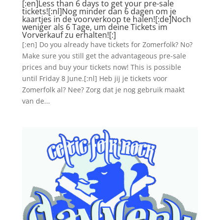
[:en]Less than 6 days to get your pre-sale
tickets![:nl]Nog minder dan 6 dagen om je
kaartjes in de voorverkoop te halen![:de]Noch
weniger als 6 Tage, um deine Tickets im
Vorverkauf zu erhalten![:]
[:en] Do you already have tickets for Zomerfolk? No?
Make sure you still get the advantageous pre-sale
prices and buy your tickets now! This is possible
until Friday 8 June.[:nl] Heb jij je tickets voor
Zomerfolk al? Nee? Zorg dat je nog gebruik maakt
van de...