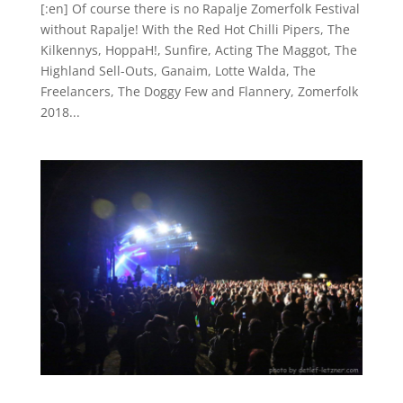
[:en] Of course there is no Rapalje Zomerfolk Festival
without Rapalje! With the Red Hot Chilli Pipers, The
Kilkennys, HoppaH!, Sunfire, Acting The Maggot, The
Highland Sell-Outs, Ganaim, Lotte Walda, The
Freelancers, The Doggy Few and Flannery, Zomerfolk
2018...