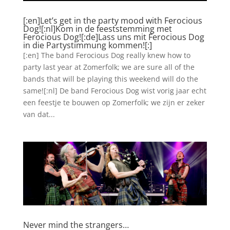
[:en]Let’s get in the party mood with Ferocious
Dog![:nl]Kom in de feeststemming met
Ferocious Dog![:de]Lass uns mit Ferocious Dog
in die Partystimmung kommen![:]
[:en] The band Ferocious Dog really knew how to
party last year at Zomerfolk; we are sure all of the
bands that will be playing this weekend will do the
same![:nl] De band Ferocious Dog wist vorig jaar echt
een feestje te bouwen op Zomerfolk; we zijn er zeker
van dat...
Never mind the strangers…