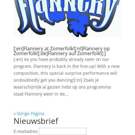
[:en]Flannery at Zomerfolk![:nl]Flannery op
Zomerfolk![:de]Flannery auf Zomerfolk![:]
[:en] As you have probably already seen on our
program, Flannery is back in the line-up! With a new
composition, this special surprise performance will
undoubtedly get you dancing![:nl] Zoals je
waarschijnlijk al gezien hebt op ons programma
staat Flannery weer in de...
« Vorige Pagina
Nieuwsbrief
E-mailadres