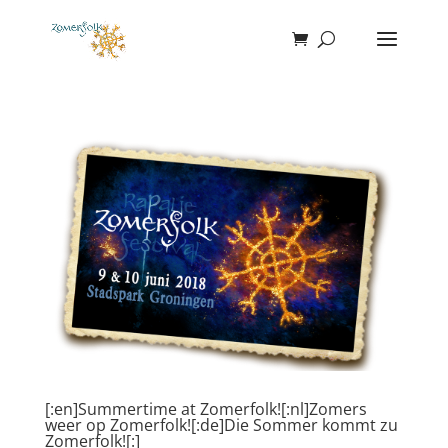
[:en]Summertime at Zomerfolk![:nl]Zomers
weer op Zomerfolk![:de]Die Sommer kommt zu
Zomerfolk![:]