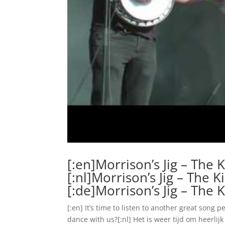
[:en]Morrison’s Jig – The 
[:nl]Morrison’s Jig – The 
[:de]Morrison’s Jig – The 
[:en] It’s time to listen to another great song 
dance with us?[:nl] Het is weer tijd om heerli