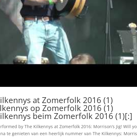
Kilkennys at Zomerfolk 2016 (1)
Kilkennys op Zomerfolk 2016 (1)
Kilkennys beim Zomerfolk 2016 (1)[:]
performed by The Kilkennys at Zomerfolk 2016: Morrison’s Jig! Will y
jk na te genieten van een heerlijk nummer van The Kilkennys: Morris