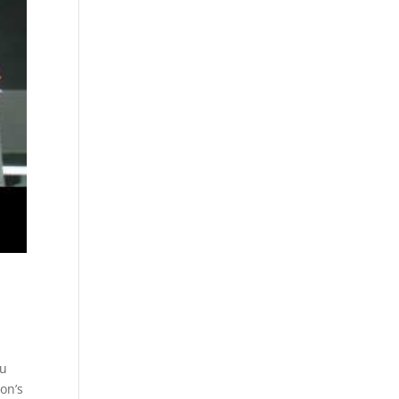
ou
on’s