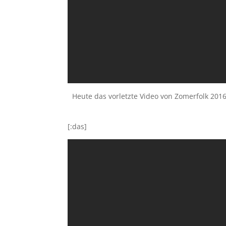
Heute das vorletzte Video von Zomerfolk 2016
[:das]