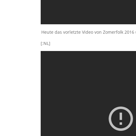
Heute das vorletzte Video von Zomerfolk 2016 
[:NL]