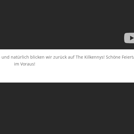
 und natürlich blicken wir zurück auf The Kilkennys! Schöne Feier
im Voraus!