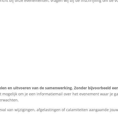
richt bij onze evenementen, vragen wij bij de inschrijving om de 
delen en uitvoeren van de samenwerking.
Zonder bijvoorbeeld een
et mogelijk om je een informatiemail over het evenement waar je g
verwachten.
al van wijzigingen, afgelastingen of calamiteiten aangaande jouw