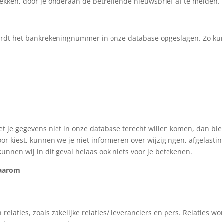
ekken, door je onderaan de betreffende nieuwsbrief af te melden.
 wordt het bankrekeningnummer in onze database opgeslagen. Zo ku
 je gegevens niet in onze database terecht willen komen, dan b
oor kiest, kunnen we je niet informeren over wijzigingen, afgelast
unnen wij in dit geval helaas ook niets voor je betekenen.
waarom
laties, zoals zakelijke relaties/ leveranciers en pers. Relaties w