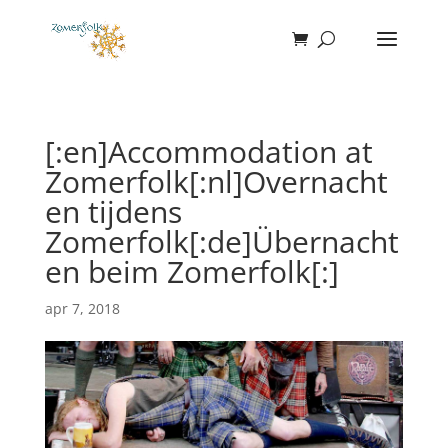
[:en]Accommodation at
Zomerfolk[:nl]Overnacht
en tijdens
Zomerfolk[:de]Übernacht
en beim Zomerfolk[:]
apr 7, 2018