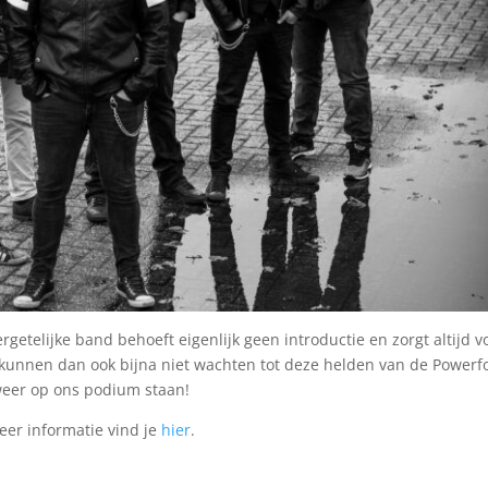
etelijke band behoeft eigenlijk geen introductie en zorgt altijd v
 kunnen dan ook bijna niet wachten tot deze helden van de Powerf
eer op ons podium staan!
er informatie vind je
hier
.