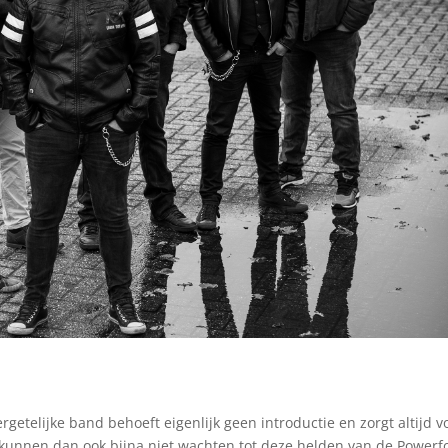
etelijke band behoeft eigenlijk geen introductie en zorgt altijd v
 kunnen dan ook bijna niet wachten tot deze helden van de Powerf