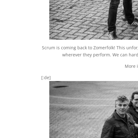
Scrum is coming back to Zomerfolk! This unfo
wherever they perform. We can hardl
More 
[:de]