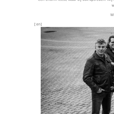
w
Me
[:en]