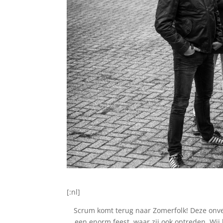
[:nl]
Scrum komt terug naar Zomerfolk! Deze onverg
een enorm feest, waar zij ook optreden. Wij