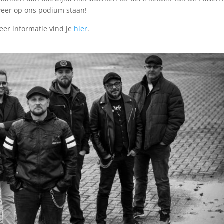
eer op ons podium staan!
er informatie vind je
hier
.