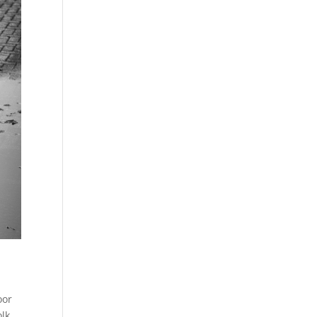
oor
olk