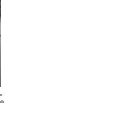
oor
olk