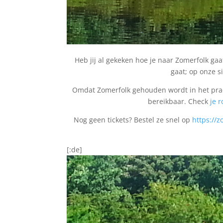
Heb jij al gekeken hoe je naar Zomerfolk gaat
gaat; op onze s
Omdat Zomerfolk gehouden wordt in het prac
bereikbaar. Check
je r
Nog geen tickets? Bestel ze snel op
https://z
[:de]