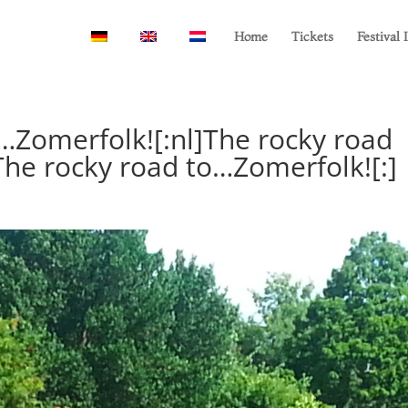
Home
Tickets
Festival 
o…Zomerfolk![:nl]The rocky road
he rocky road to…Zomerfolk![:]