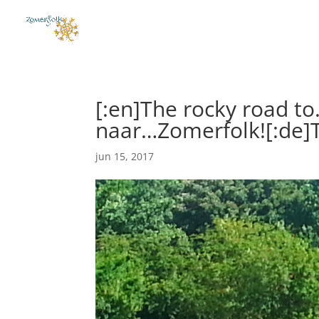
[:en]The rocky road t
naar…Zomerfolk![:de]T
jun 15, 2017