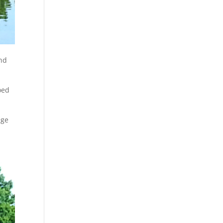
end
oed
ige