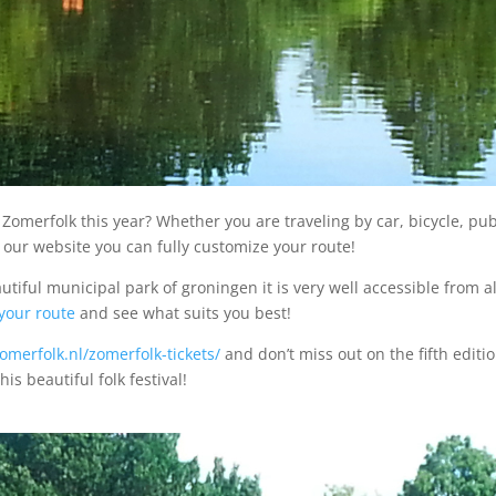
Zomerfolk this year? Whether you are traveling by car, bicycle, pub
n our website you can fully customize your route!
tiful municipal park of groningen it is very well accessible from al
your route
and see what suits you best!
zomerfolk.nl/zomerfolk-tickets/
and don’t miss out on the fifth editio
this beautiful folk festival!