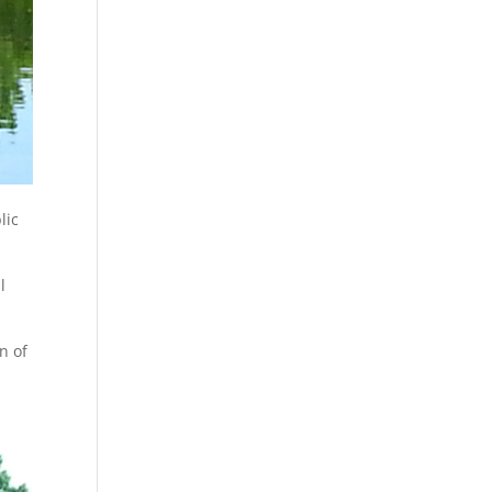
lic
l
n of