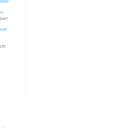
zu
über!
oute
cht